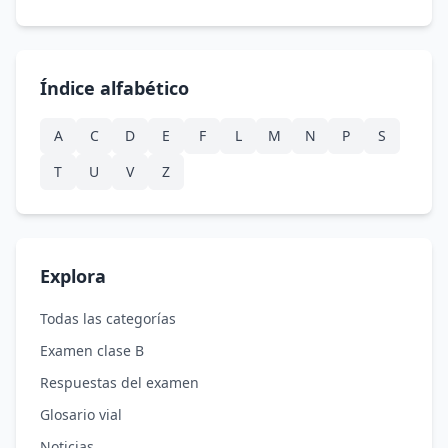
Índice alfabético
A
C
D
E
F
L
M
N
P
S
T
U
V
Z
Explora
Todas las categorías
Examen clase B
Respuestas del examen
Glosario vial
Noticias