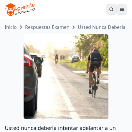
Toogle
Inicio
Respuestas Examen
Usted Nunca Deberia ...
Usted nunca debería intentar adelantar a un