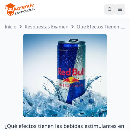
Toogle
Inicio
Respuestas Examen
Que Efectos Tienen L...
¿Qué efectos tienen las bebidas estimulantes en